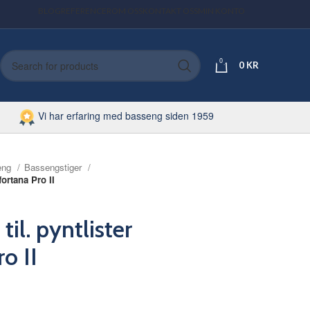
BLOG
REFERENCER
OM OSS
KONTAKT OSS
MIN KONTO
0
0
KR
Vi har erfaring med basseng siden 1959
eng
Bassengstiger
fortana Pro II
til. pyntlister
o II