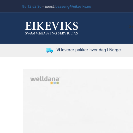
95 12 52 30
- Epost:
basseng@eikeviks.no
S
Vi leverer pakker hver dag i Norge