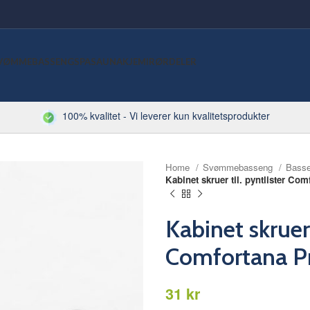
VØMMEBASSENG
SPA
SAUNA
KJEMI
RØRDELER
100% kvalitet - Vi leverer kun kvalitetsprodukter
Home
Svømmebasseng
Bass
Kabinet skruer til. pyntlister Com
Kabinet skruer 
Comfortana Pr
kr