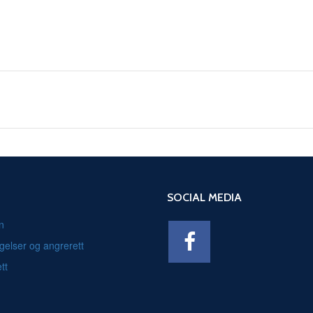
SOCIAL MEDIA
n
gelser og angrerett
tt