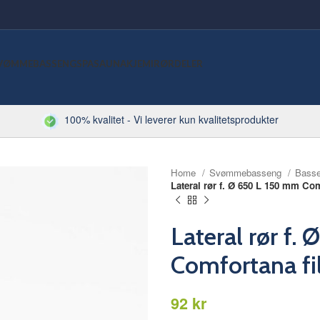
VØMMEBASSENG
SPA
SAUNA
KJEMI
RØRDELER
100% kvalitet - Vi leverer kun kvalitetsprodukter
Home
Svømmebasseng
Bass
Lateral rør f. Ø 650 L 150 mm Com
Lateral rør f
Comfortana fil
kr