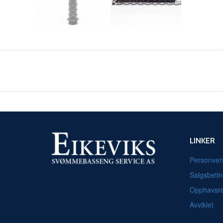
LINKER
Personver
Salgsbetin
Opphavsre
Avviklet