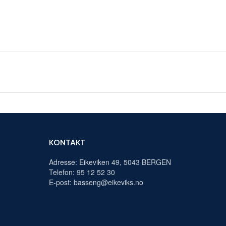
KONTAKT
Adresse: Eikeviken 49, 5043 BERGEN
Telefon: 95 12 52 30
E-post: basseng@eikeviks.no