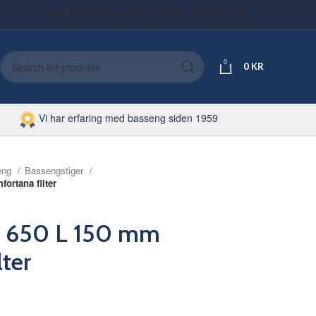
BLOG
REFERENCER
OM OSS
KONTAKT OSS
MIN KONTO
0
0
KR
Vi har erfaring med basseng siden 1959
eng
Bassengstiger
fortana filter
. Ø 650 L 150 mm
ter