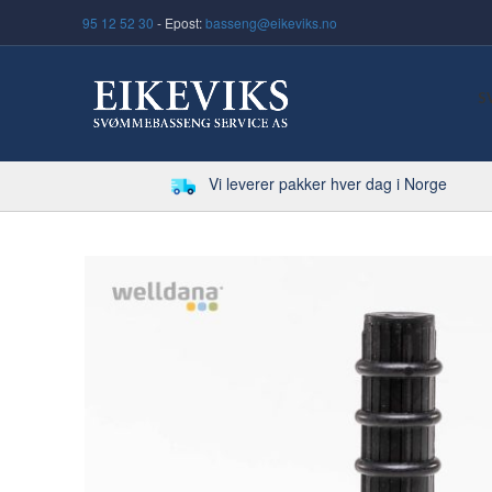
95 12 52 30
- Epost:
basseng@eikeviks.no
S
Vi leverer pakker hver dag i Norge