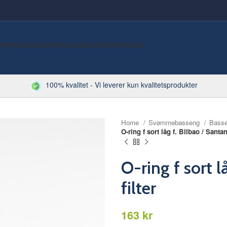
VØMMEBASSENG
SPA
SAUNA
KJEMI
RØRDELER
100% kvalitet - Vi leverer kun kvalitetsprodukter
Home
Svømmebasseng
Basse
O-ring f sort låg f. Bilbao / Santan
O-ring f sort l
filter
kr