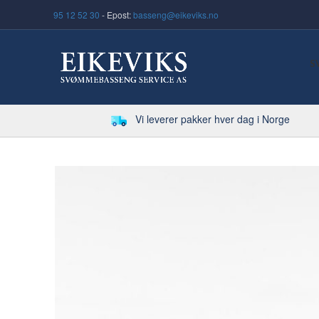
95 12 52 30
- Epost:
basseng@eikeviks.no
S
Vi leverer pakker hver dag i Norge