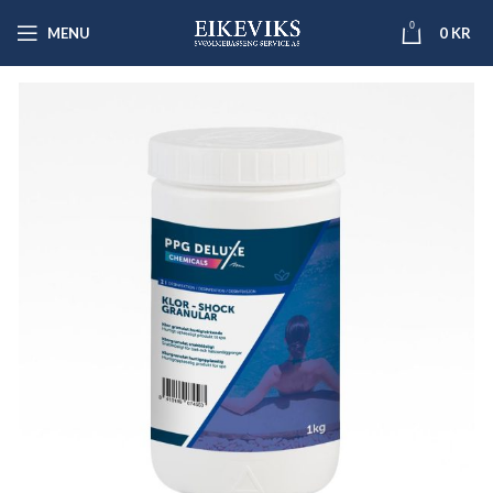
0
MENU
0
KR