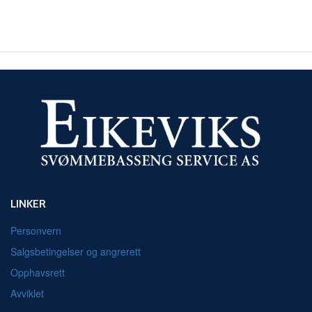
LINKER
Personvern
Salgsbetingelser og angrerett
Opphavsrett
Avviklet