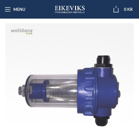
0
MENU
0
KR