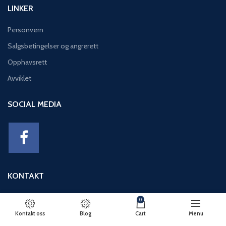
LINKER
Personvern
Salgsbetingelser og angrerett
Opphavsrett
Avviklet
SOCIAL MEDIA
KONTAKT
Adresse: Eikeviken 49, 5043 BERGEN
0
Telefon: 95 12 52 30
Kontakt oss
Blog
Cart
Menu
E-post: basseng@eikeviks.no