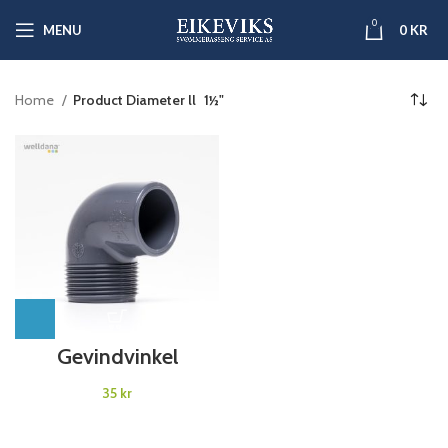
0
MENU
0
KR
Home
Product Diameter ll
1½"
Gevindvinkel
kr