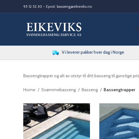
95 12 52 30
- Epost:
basseng@eikeviks.no
S
Vi leverer pakker hver dag i Norge
Bassengtrapper og alt av utstyr til ditt basseng til gunstige pr
Home
Svømmebasseng
Basseng
Bassengtrapper