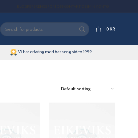
BLOG
REFERENCER
OM OSS
KONTAKT OSS
MIN KONTO
0
0
KR
Vi har erfaring med basseng siden 1959