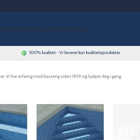
VØMMEBASSENG
SPA
SAUNA
KJEMI
RØRDELER
100% kvalitet - Vi leverer kun kvalitetsprodukter
iser. Vi har erfaring med basseng siden 1959 og hjelper deg i gang.