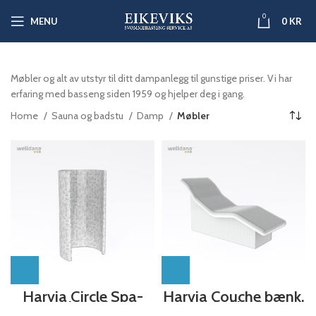
0
MENU
0
KR
Møbler og alt av utstyr til ditt dampanlegg til gunstige priser. Vi har
erfaring med basseng siden 1959 og hjelper deg i gang.
Home
Sauna og badstu
Damp
Møbler
Harvia Circle Spa-
Harvia Couche bænk,
Modul, uden
uden beklædning