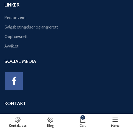
LINKER
Personvern
Salgsbetingelser og angrerett
Opphavsrett
Avviklet
SOCIAL MEDIA
KONTAKT
Adresse: Eikeviken 49, 5043 BERGEN
0
Telefon: 95 12 52 30
Kontakt oss
Blog
Cart
Menu
E-post: basseng@eikeviks.no