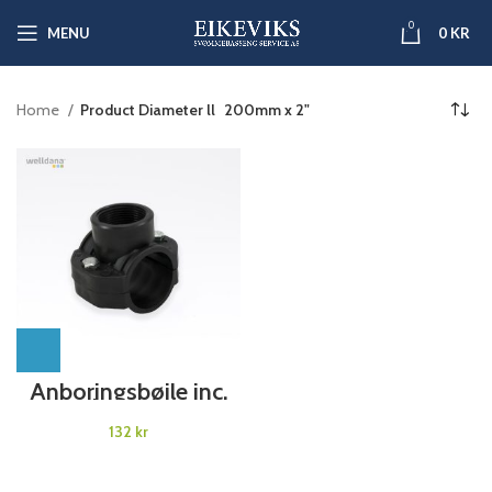
0
MENU
0
KR
Home
Product Diameter ll
200mm x 2"
Anboringsbøjle inc.
skruesæt
kr