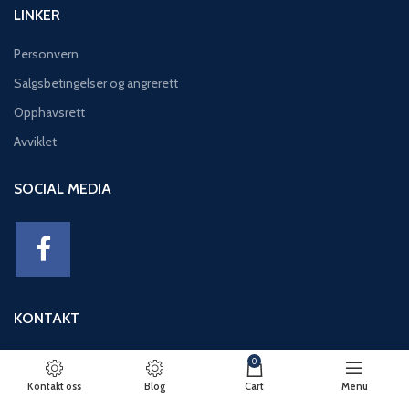
LINKER
Personvern
Salgsbetingelser og angrerett
Opphavsrett
Avviklet
SOCIAL MEDIA
KONTAKT
Adresse: Eikeviken 49, 5043 BERGEN
0
Telefon: 95 12 52 30
Kontakt oss
Blog
Cart
Menu
E-post: basseng@eikeviks.no