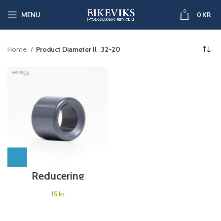
0
MENU
0
KR
Home
Product Diameter ll
32-20
Reducering
kr