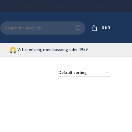
BLOG
REFERENCER
OM OSS
KONTAKT OSS
MIN KONTO
0
0
KR
Vi har erfaring med basseng siden 1959