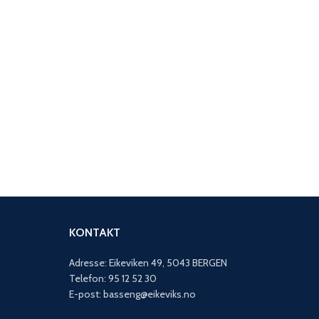
KONTAKT
Adresse: Eikeviken 49, 5043 BERGEN
Telefon: 95 12 52 30
E-post: basseng@eikeviks.no