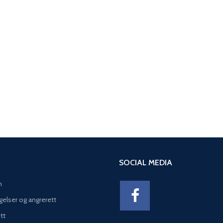
SOCIAL MEDIA
n
gelser og angrerett
tt