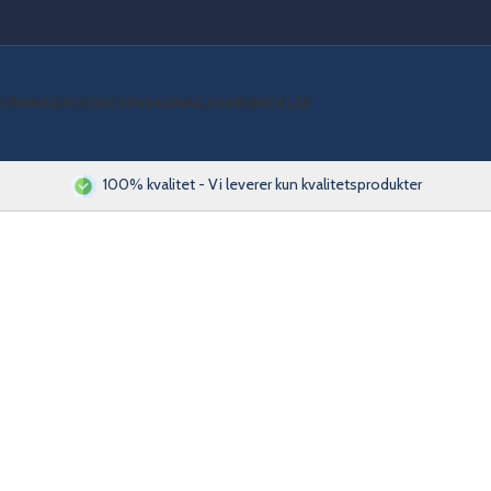
VØMMEBASSENG
SPA
SAUNA
KJEMI
RØRDELER
100% kvalitet - Vi leverer kun kvalitetsprodukter