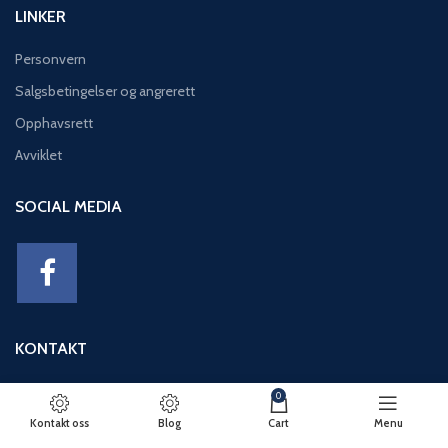
LINKER
Personvern
Salgsbetingelser og angrerett
Opphavsrett
Avviklet
SOCIAL MEDIA
KONTAKT
Adresse: Eikeviken 49, 5043 BERGEN
0
Telefon: 95 12 52 30
Kontakt oss
Blog
Cart
Menu
E-post: basseng@eikeviks.no