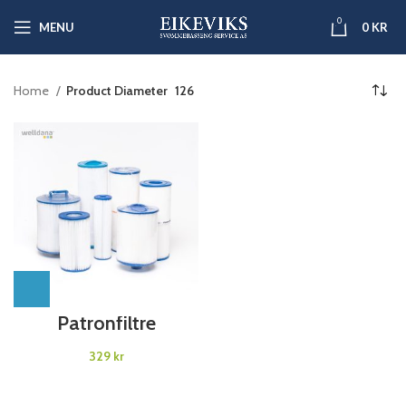
0
MENU
0
KR
Home
Product Diameter
126
Patronfiltre
kr