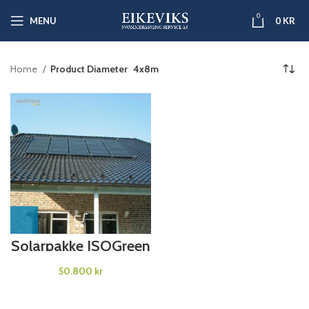
0
MENU
0
KR
Home
Product Diameter
4x8m
Solarpakke ISOGreen
kr