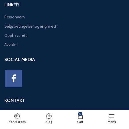
LINKER
Personvern
Salgsbetingelser og angrerett
Opphavsrett
Avviklet
SOCIAL MEDIA
KONTAKT
Adresse: Eikeviken 49, 5043 BERGEN
0
Telefon: 95 12 52 30
Kontakt oss
Blog
Cart
Menu
E-post: basseng@eikeviks.no