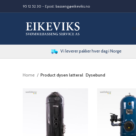
95 12 52 30
- Epost:
basseng@eikeviks.no
S
Vi leverer pakker hver dag i Norge
Home
Product dysen latteral
Dysebund