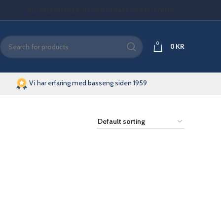
BLOG
REFERENCER
OM OSS
KONTAKT OSS
MIN KONTO
0
0
KR
Vi har erfaring med basseng siden 1959