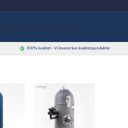
VØMMEBASSENG
SPA
SAUNA
KJEMI
RØRDELER
100% kvalitet - Vi leverer kun kvalitetsprodukter