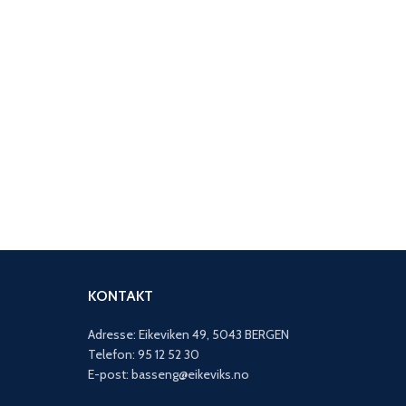
KONTAKT
Adresse: Eikeviken 49, 5043 BERGEN
Telefon: 95 12 52 30
E-post: basseng@eikeviks.no