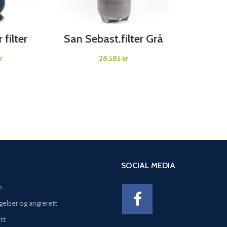
TIONS
SELECT OPTIONS
filter
San Sebast.filter Grå
Kripsol
r
kr
SOCIAL MEDIA
n
gelser og angrerett
tt