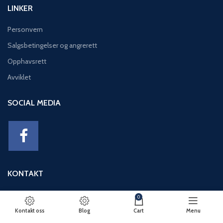
LINKER
Personvern
Salgsbetingelser og angrerett
Opphavsrett
Avviklet
SOCIAL MEDIA
KONTAKT
Adresse: Eikeviken 49, 5043 BERGEN
0
Telefon: 95 12 52 30
Kontakt oss
Blog
Cart
Menu
E-post: basseng@eikeviks.no