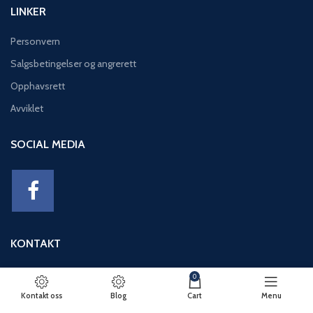
LINKER
Personvern
Salgsbetingelser og angrerett
Opphavsrett
Avviklet
SOCIAL MEDIA
KONTAKT
Adresse: Eikeviken 49, 5043 BERGEN
0
Telefon: 95 12 52 30
Kontakt oss
Blog
Cart
Menu
E-post: basseng@eikeviks.no