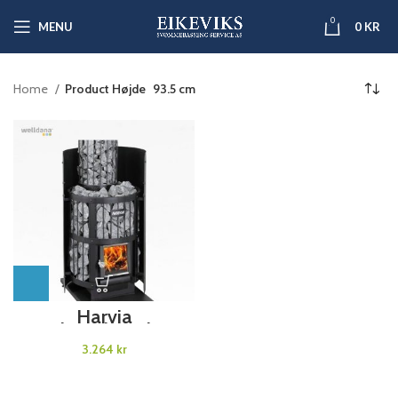
0
MENU
0
KR
Home
Product Højde
93.5 cm
Harvia
Beskyttelsesplate
kr