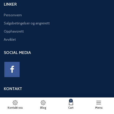
LINKER
Personvern
Salgsbetingelser og angrerett
Opphavsrett
Avviklet
SOCIAL MEDIA
KONTAKT
Adresse: Eikeviken 49, 5043 BERGEN
0
Telefon: 95 12 52 30
Kontakt oss
Blog
Cart
Menu
E-post: basseng@eikeviks.no