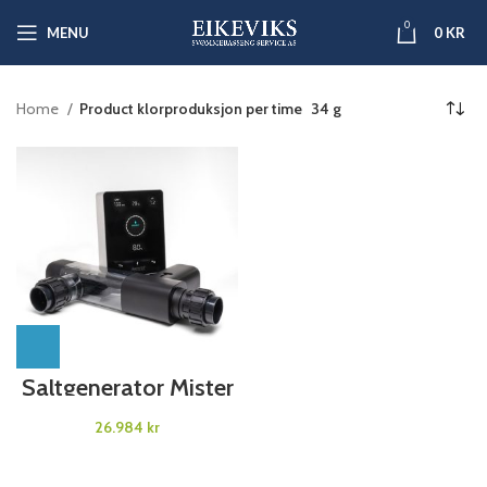
0
MENU
0
KR
Home
Product klorproduksjon per time
34 g
Saltgenerator Mister
Pure
kr