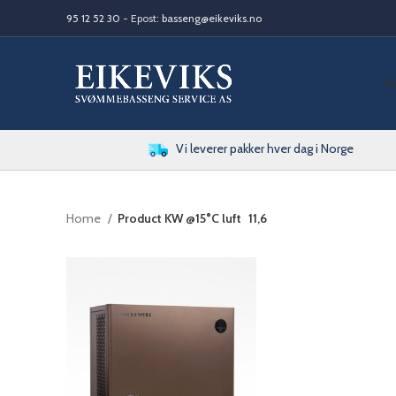
95 12 52 30
- Epost:
basseng@eikeviks.no
S
Vi leverer pakker hver dag i Norge
Home
Product KW @15°C luft
11,6