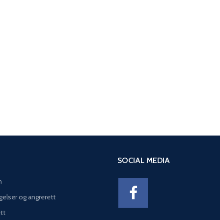
SOCIAL MEDIA
n
gelser og angrerett
tt