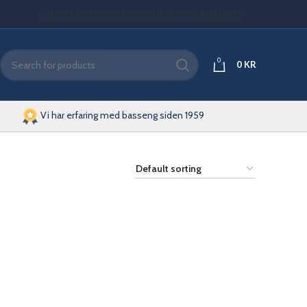
BLOG
REFERENCER
OM OSS
KONTAKT OSS
MIN KONTO
0
0
KR
Vi har erfaring med basseng siden 1959