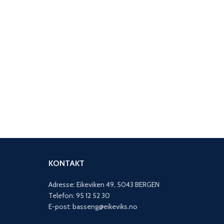
KONTAKT
Adresse: Eikeviken 49, 5043 BERGEN
Telefon: 95 12 52 30
E-post: basseng@eikeviks.no