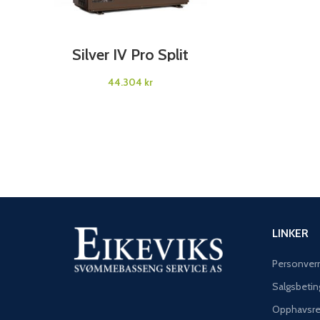
SELECT OPTIONS
Silver IV Pro Split
Varmepumpe
kr
LINKER
Personver
Salgsbetin
Opphavsre