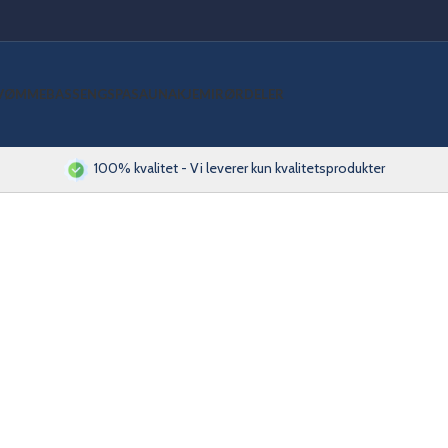
VØMMEBASSENG
SPA
SAUNA
KJEMI
RØRDELER
100% kvalitet - Vi leverer kun kvalitetsprodukter