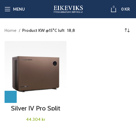
0
MENU
0
KR
Home
Product KW @15°C luft
18,8
Silver IV Pro Split
Varmepumpe
kr