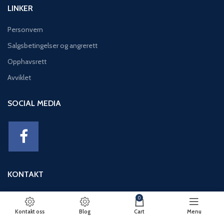
LINKER
Personvern
Salgsbetingelser og angrerett
Opphavsrett
Avviklet
SOCIAL MEDIA
KONTAKT
Adresse: Eikeviken 49, 5043 BERGEN
0
Telefon: 95 12 52 30
Kontakt oss
Blog
Cart
Menu
E-post: basseng@eikeviks.no