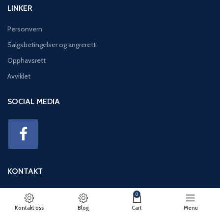
LINKER
Personvern
Salgsbetingelser og angrerett
Opphavsrett
Avviklet
SOCIAL MEDIA
KONTAKT
Adresse: Eikeviken 49, 5043 BERGEN
0
Telefon: 95 12 52 30
Kontakt oss
Blog
Cart
Menu
E-post: basseng@eikeviks.no