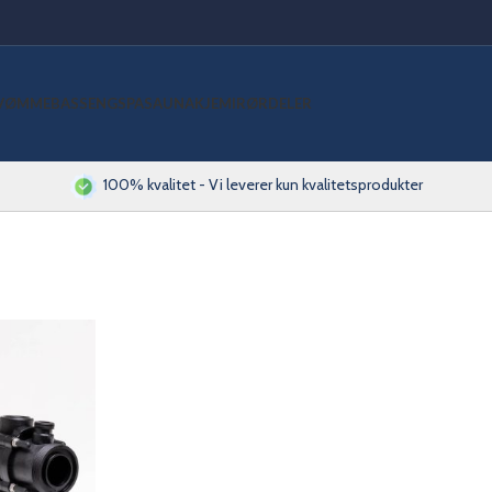
VØMMEBASSENG
SPA
SAUNA
KJEMI
RØRDELER
100% kvalitet - Vi leverer kun kvalitetsprodukter