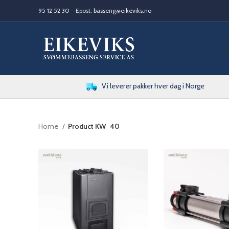
95 12 52 30
- Epost:
basseng@eikeviks.no
S
Vi leverer pakker hver dag i Norge
Home
Product KW
40