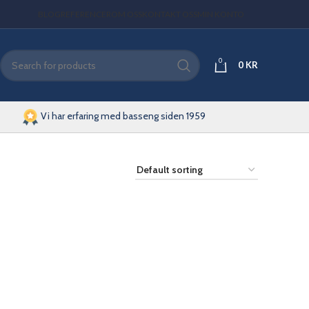
BLOG
REFERENCER
OM OSS
KONTAKT OSS
MIN KONTO
0
0
KR
Vi har erfaring med basseng siden 1959