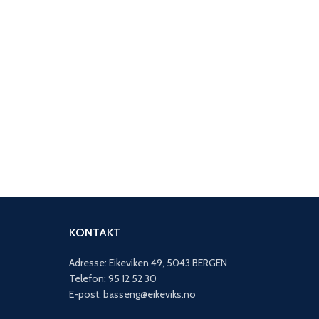
KONTAKT
Adresse: Eikeviken 49, 5043 BERGEN
Telefon: 95 12 52 30
E-post: basseng@eikeviks.no