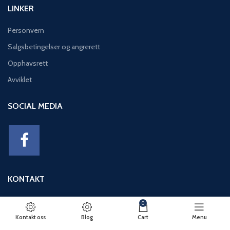
LINKER
Personvern
Salgsbetingelser og angrerett
Opphavsrett
Avviklet
SOCIAL MEDIA
KONTAKT
Adresse: Eikeviken 49, 5043 BERGEN
0
Telefon: 95 12 52 30
Kontakt oss
Blog
Cart
Menu
E-post: basseng@eikeviks.no