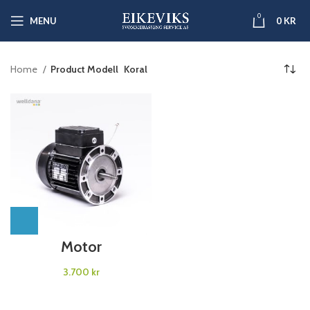
0
MENU
0
KR
Home
Product Modell
Koral
Motor
kr