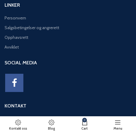
LINKER
Personvern
Salgsbetingelser og angrerett
Opphavsrett
Avviklet
SOCIAL MEDIA
KONTAKT
Adresse: Eikeviken 49, 5043 BERGEN
0
Telefon: 95 12 52 30
Kontakt oss
Blog
Cart
Menu
E-post: basseng@eikeviks.no