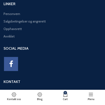
LINKER
Personvern
Salgsbetingelser og angrerett
Opphavsrett
Avviklet
SOCIAL MEDIA
KONTAKT
Adresse: Eikeviken 49, 5043 BERGEN
0
Telefon: 95 12 52 30
Kontakt oss
Blog
Cart
Menu
E-post: basseng@eikeviks.no