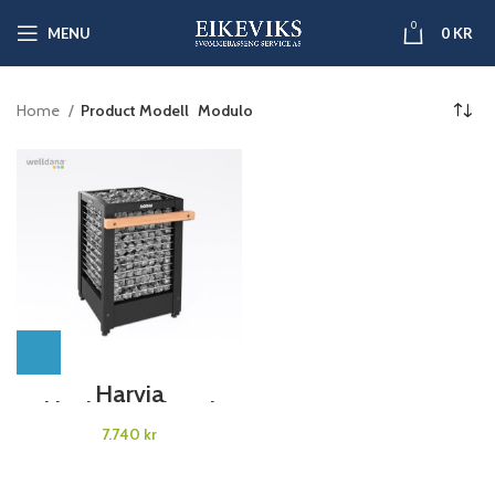
0
MENU
0
KR
Home
Product Modell
Modulo
Harvia
Sikkerhedsgelænder
kr