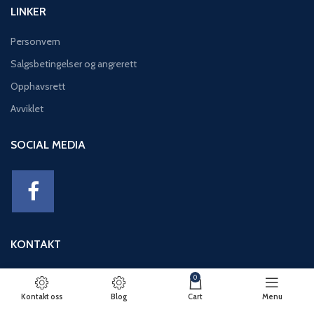
LINKER
Personvern
Salgsbetingelser og angrerett
Opphavsrett
Avviklet
SOCIAL MEDIA
KONTAKT
Adresse: Eikeviken 49, 5043 BERGEN
0
Telefon: 95 12 52 30
Kontakt oss
Blog
Cart
Menu
E-post: basseng@eikeviks.no