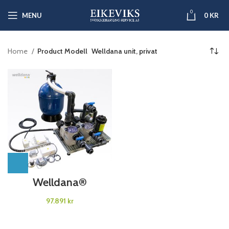
0
MENU
0
KR
Home
Product Modell
Welldana unit, privat
Welldana®
Maskinunit.
kr