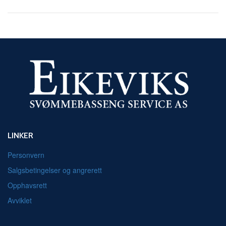
LINKER
Personvern
Salgsbetingelser og angrerett
Opphavsrett
Avviklet