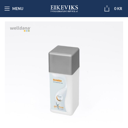
0
MENU
0
KR