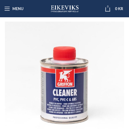
0
MENU
0
KR