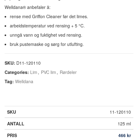
Welldana® anbefaler å:
rense med Griffon Cleaner før det limes.
arbeidstemperatur ved rensing + 5 °C.
unngå vann og fuktighet ved rensing.
bruk pustemaske og sørg for utlufting.
SKU:
D11-120110
Categories:
Lim
,
PVC lim
,
Rørdeler
Tag:
Welldana
11-120110
125 ml
466
kr