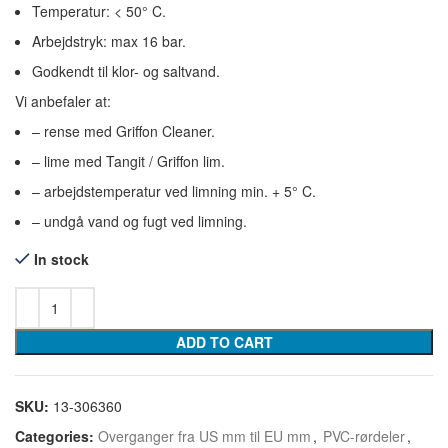
Temperatur: < 50° C.
Arbejdstryk: max 16 bar.
Godkendt til klor- og saltvand.
Vi anbefaler at:
– rense med Griffon Cleaner.
– lime med Tangit / Griffon lim.
– arbejdstemperatur ved limning min. + 5° C.
– undgå vand og fugt ved limning.
In stock
ADD TO CART
SKU:
13-306360
Categories:
Overganger fra US mm til EU mm
,
PVC-rørdeler
,