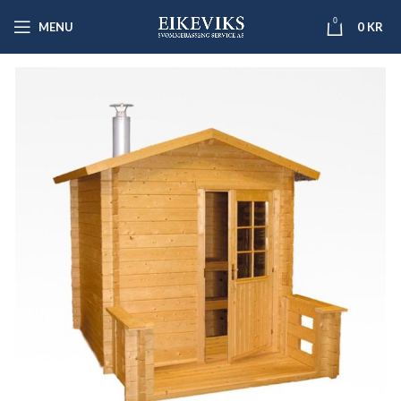
0
MENU
0
KR