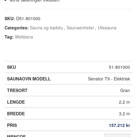
SKU:
D51-801000
Categories:
Sauna og badstu
,
Saunaenheter
,
Utesauna
Tag:
Welldana
51-801000
Senator T9 - Elektrisk
Gran
2,2 m
3,2 m
157.212
kr