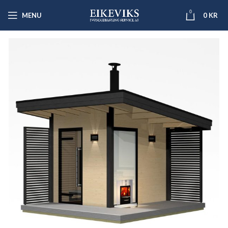
0
MENU
0
KR