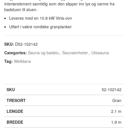
interiørelement samtidig som den slipper inn lys og varme fra
badstuen til stuen.
Leveres med en 10,8 kW Virta-ovn
Utført i vakre nordiske granplanker
SKU:
D52-102142
Categories:
Sauna og badstu
,
Saunaenheter
,
Utesauna
Tag:
Welldana
52-102142
Gran
2,1 m
1,9 m