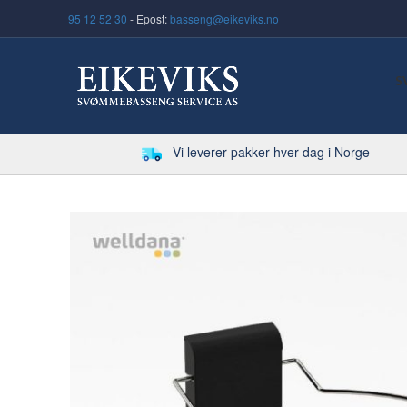
95 12 52 30
- Epost:
basseng@eikeviks.no
S
Vi leverer pakker hver dag i Norge