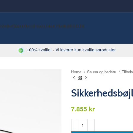
VØMMEBASSENG
SPA
SAUNA
KJEMI
RØRDELER
100% kvalitet - Vi leverer kun kvalitetsprodukter
Home
Sauna og badstu
Tilbeh
Sikkerhedsbø
kr