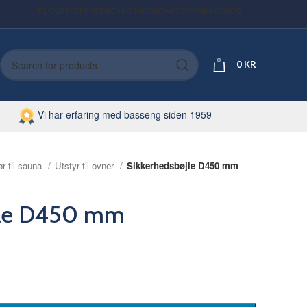
BLOG
REFERENCER
OM OSS
KONTAKT OSS
MIN KONTO
0
0
KR
Vi har erfaring med basseng siden 1959
ør til sauna
Utstyr til ovner
Sikkerhedsbøjle D450 mm
jle D450 mm