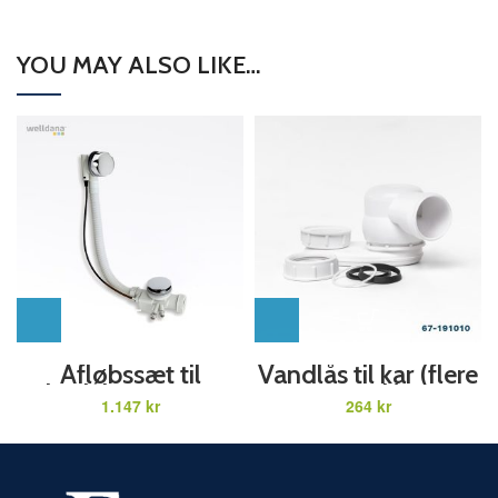
YOU MAY ALSO LIKE…
Afløbssæt til
Vandlås til kar (flere
badekar og spa
mod.)
kr
kr