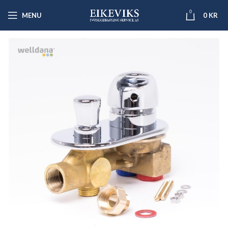
0
MENU
0
KR