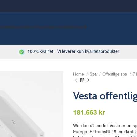
VØMMEBASSENG
SPA
SAUNA
KJEMI
RØRDELER
100% kvalitet - Vi leverer kun kvalitetsprodukter
Home
Spa
Offentlige spa
7 
Vesta offentli
kr
Welldana® modell Vesta er en spa-
Europa. Er fremstilt i 5 mm krafti