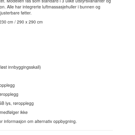
tet. Modellen fås som standard i 3 ulike utstyrsvarianter og
n. Alle har integrerte luftmassasjehuller i bunnen og
justerbare føtter.
 230 cm / 290 x 290 cm
øst innbyggingsskall)
ropplegg
røropplegg
B lys, røropplegg
medfølger ikke
r informasjon om alternativ oppbygning.