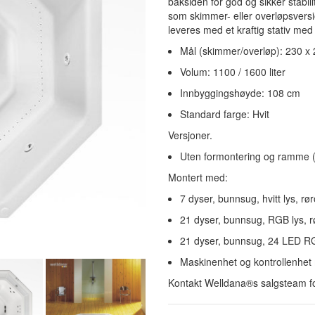
baksiden for god og sikker stabili
som skimmer- eller overløpsversio
leveres med et kraftig stativ med 
Mål (skimmer/overløp): 230 x
Volum: 1100 / 1600 liter
Innbyggingshøyde: 108 cm
Standard farge: Hvit
Versjoner.
Uten formontering og ramme (l
Montert med:
7 dyser, bunnsug, hvitt lys, rø
21 dyser, bunnsug, RGB lys, 
21 dyser, bunnsug, 24 LED RG
Maskinenhet og kontrollenhet 
Kontakt Welldana®s salgsteam fo