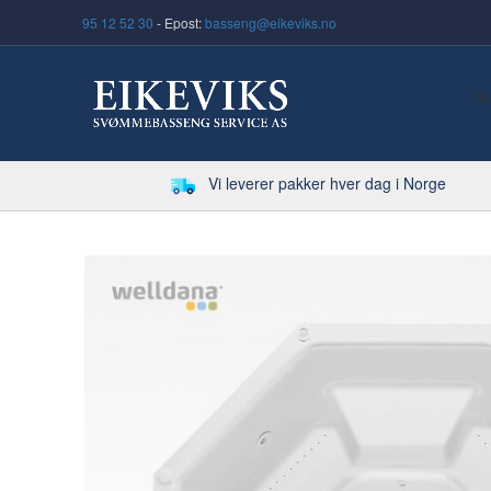
95 12 52 30
- Epost:
basseng@eikeviks.no
S
Vi leverer pakker hver dag i Norge