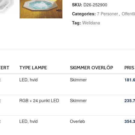
SKU:
D26-252900
Categories:
7 Personer
,
Offentl
Tag:
Welldana
ERT
TYPE LAMPE
SKIMMER OVERLÖP
PRIS
t
LED, hvid
Skimmer
181.
t
RGB + 24 punkt LED
Skimmer
235.
t
LED, hvid
Overløb
354.