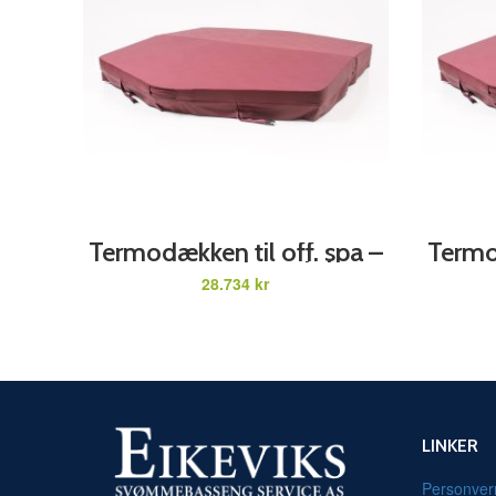
ADD TO CART
Termodækken til off. spa –
Termod
Vesta med overløb
Ve
kr
LINKER
Personver