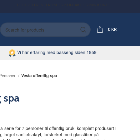
BLOG
REFERENCER
OM OSS
KONTAKT OSS
MIN KONTO
0
0
KR
Vi har erfaring med basseng siden 1959
Personer
Vesta offentlig spa
g spa
serie for 7 personer til offentlig bruk, komplett produsert i
g, farget sanitetsakryl, forsterket med glassfiber på