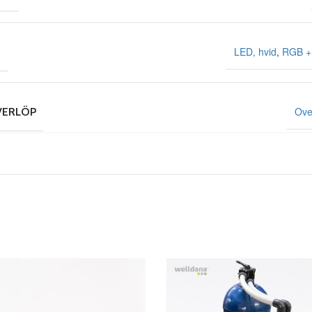
LED, hvid
,
RGB +
E
Ove
VERLÖP