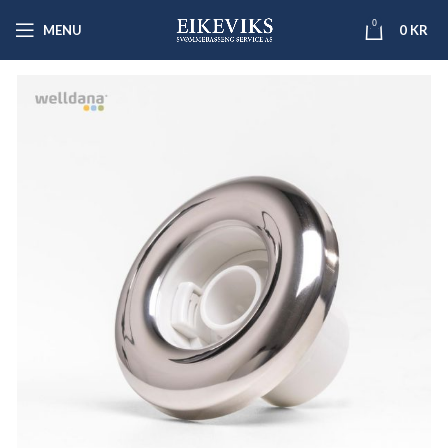
0
MENU
0
KR