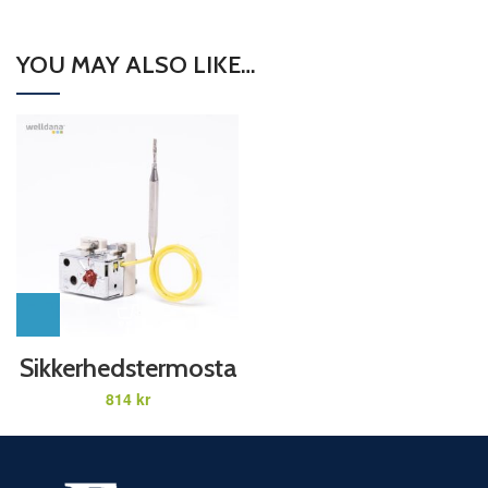
YOU MAY ALSO LIKE…
Sikkerhedstermosta
t HI-LIMIT
kr
t/elvarmer/heater
modeller