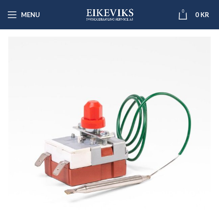
0
MENU
0
KR