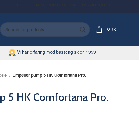
BLOG
REFERENCER
OM OSS
KONTAKT OSS
MIN KONTO
0
0
KR
Vi har erfaring med basseng siden 1959
dele
Empeller pump 5 HK Comfortana Pro.
p 5 HK Comfortana Pro.