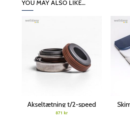
YOU MAY ALSO LIKE…
ADD TO CART
Akseltætning t/2-speed
Skim
pumpe Comfortana Pro.
FARV
kr