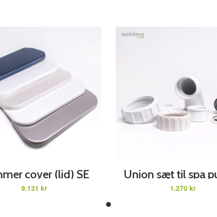
ADD TO CART
ADD TO CART
mer cover (lid) SE
Union sæt til spa 
E Comfortana Pro.
Comfortana Pr
kr
kr