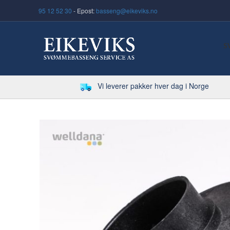
95 12 52 30
- Epost:
basseng@eikeviks.no
S
Vi leverer pakker hver dag i Norge