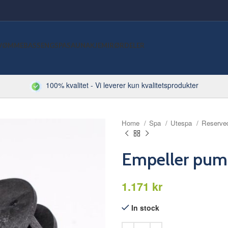
VØMMEBASSENG
SPA
SAUNA
KJEMI
RØRDELER
100% kvalitet - Vi leverer kun kvalitetsprodukter
Home
Spa
Utespa
Reserve
Empeller pum
kr
In stock