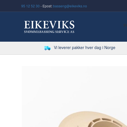
95 12 52 30
- Epost:
basseng@eikeviks.no
S
Vi leverer pakker hver dag i Norge