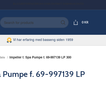
BLOG
REFERENCER
OM OSS
KONTAKT OSS
MIN KONTO
0
0
KR
Vi har erfaring med basseng siden 1959
dele
Impeller f. Spa Pumpe f. 69-997139 LP 300
pa Pumpe f. 69-997139 LP