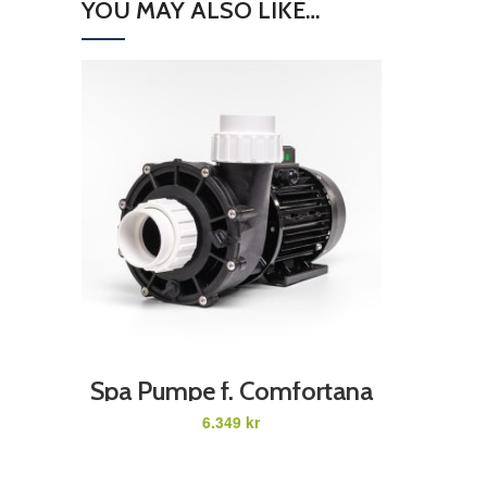
YOU MAY ALSO LIKE…
ADD TO CART
Spa Pumpe f. Comfortana
ProX 3HK /2,2 W 230 V
kr