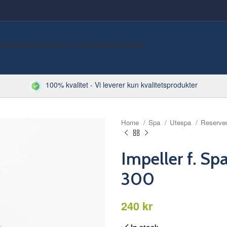
VØMMEBASSENG
SPA
SAUNA
KJEMI
RØRDELER
100% kvalitet - Vi leverer kun kvalitetsprodukter
Home
Spa
Utespa
Reserve
Impeller f. S
300
kr
In stock