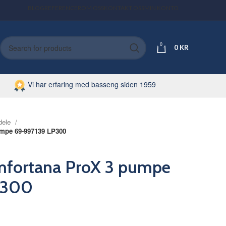
BLOG
REFERENCER
OM OSS
KONTAKT OSS
MIN KONTO
0
0
KR
Vi har erfaring med basseng siden 1959
dele
umpe 69-997139 LP300
omfortana ProX 3 pumpe
P300