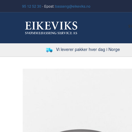
95 12 52 30
- Epost:
basseng@eikeviks.no
S
Vi leverer pakker hver dag i Norge