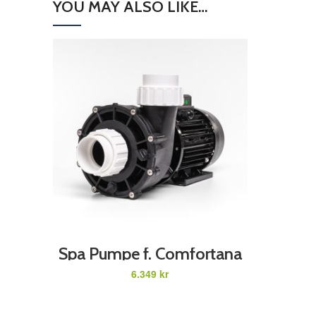
YOU MAY ALSO LIKE…
ADD TO CART
Spa Pumpe f. Comfortana
ProX 3HK /2,2 W 230 V
kr