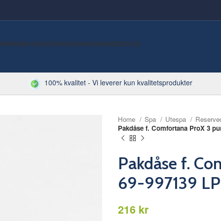
VØMMEBASSENG
SPA
SAUNA
KJEMI
RØRDELER
100% kvalitet - Vi leverer kun kvalitetsprodukter
Home
Spa
Utespa
Reserve
Pakdåse f. Comfortana ProX 3 p
Pakdåse f. C
69-997139 L
kr