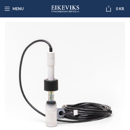
0
MENU
0
KR