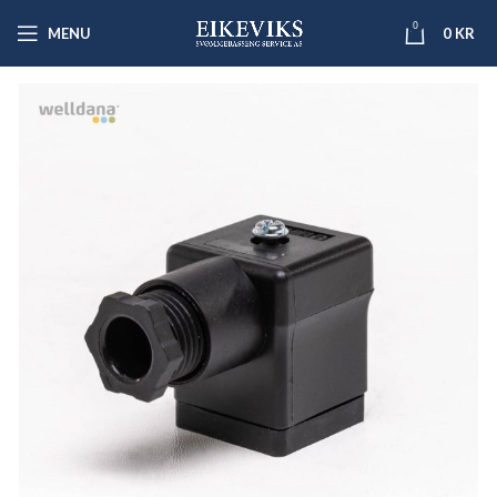
0
MENU
0
KR