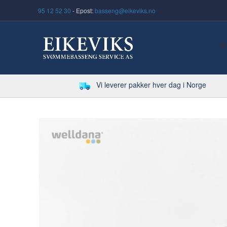
95 12 52 30
- Epost:
basseng@eikeviks.no
S
Vi leverer pakker hver dag i Norge