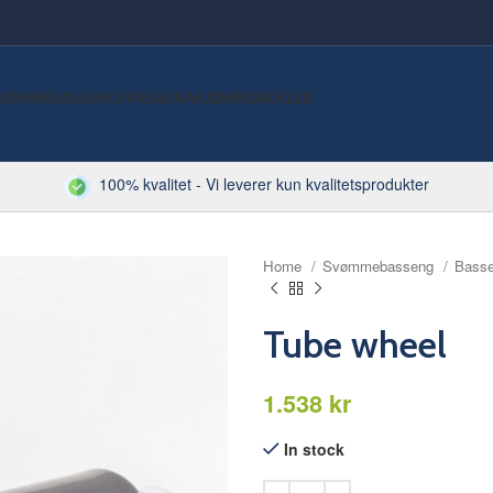
VØMMEBASSENG
SPA
SAUNA
KJEMI
RØRDELER
100% kvalitet - Vi leverer kun kvalitetsprodukter
Home
Svømmebasseng
Bass
Tube wheel
kr
In stock