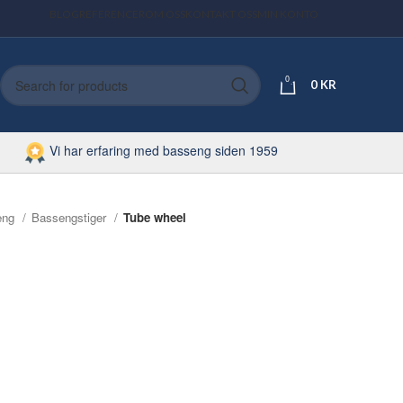
BLOG
REFERENCER
OM OSS
KONTAKT OSS
MIN KONTO
0
0
KR
Vi har erfaring med basseng siden 1959
eng
Bassengstiger
Tube wheel