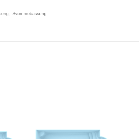
seng
,
Svømmebasseng