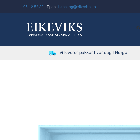
95 12 52 30
- Epost:
basseng@eikeviks.no
S
Vi leverer pakker hver dag i Norge