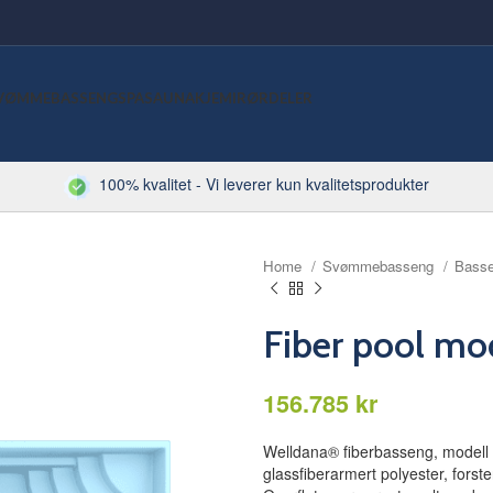
VØMMEBASSENG
SPA
SAUNA
KJEMI
RØRDELER
100% kvalitet - Vi leverer kun kvalitetsprodukter
Home
Svømmebasseng
Bass
Fiber pool mod
kr
Welldana® fiberbasseng, modell Ber
glassfiberarmert polyester, forst