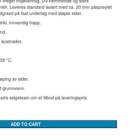
en meget miljøvennlig, UV-hemmende og sterk
 finish. Leveres standard isolert med ca. 20 mm påsprøytet
dgravd på fast underlag med støpte sider.
inkl. innvendig trapp.
and.
a kostnader.
 35 °C.
øping av sider.
yt grunnvann.
a®s salgsteam om et tilbud på leveringspris.
ADD TO CART