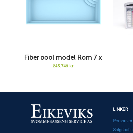
ADD TO CART
Fiber pool model Rom 7 x
3,5 x 1,5 m
kr
LINKER
Personver
Salgsbetin