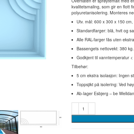
Overflaten er sprøytemalt med 
kvalitetsmaling, som gir en flott
polyuretanisolering. Monteres ne
Utv. mål: 600 x 300 x 150 cm, 
Standardfarger: blå, hvit og s
Alle RAL-farger fås uten ekstr
Bassengets nettovekt: 380 kg.
Godkjent til vanntemperatur <
Tilbehør:
5 cm ekstra isolasjon: Ingen st
Toppsjikt på isolering: Ved hø
Ab-lager Esbjerg – be Welldan