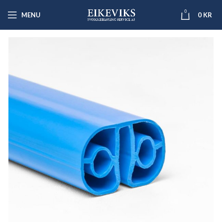
0
MENU
0
KR