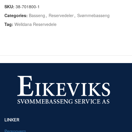
SKU:
38-701800-1
Categories:
Basseng
,
Reservedeler
,
Svømmebasseng
Tag:
Welldana Reservedele
LINKER
Personvern