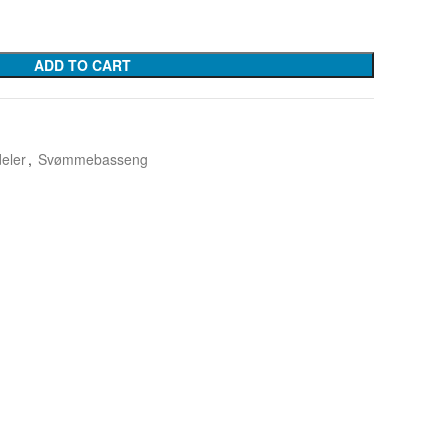
ADD TO CART
eler
,
Svømmebasseng