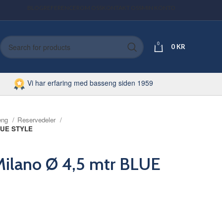
BLOG
REFERENCER
OM OSS
KONTAKT OSS
MIN KONTO
0
0
KR
Vi har erfaring med basseng siden 1959
eng
Reservedeler
BLUE STYLE
 Milano Ø 4,5 mtr BLUE