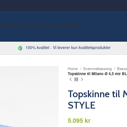
VØMMEBASSENG
SPA
SAUNA
KJEMI
RØRDELER
100% kvalitet - Vi leverer kun kvalitetsprodukter
Home
Svømmebasseng
Bass
Topskinne til Milano Ø 4,5 mtr 
Topskinne til
STYLE
kr