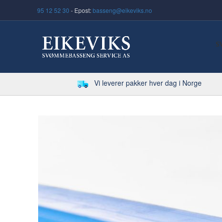
95 12 52 30
- Epost:
basseng@eikeviks.no
S
Vi leverer pakker hver dag i Norge