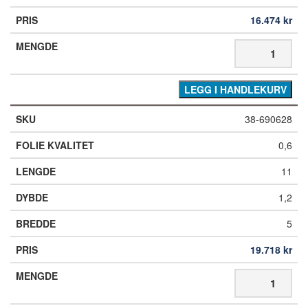
16.474
kr
LEGG I HANDLEKURV
38-690628
0,6
11
1,2
5
19.718
kr