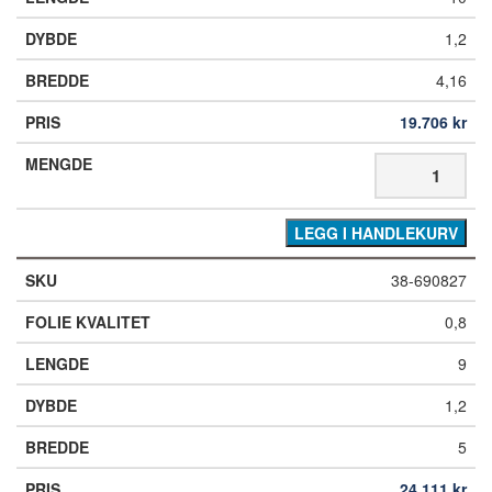
1,2
4,16
19.706
kr
LEGG I HANDLEKURV
38-690827
0,8
9
1,2
5
24.111
kr