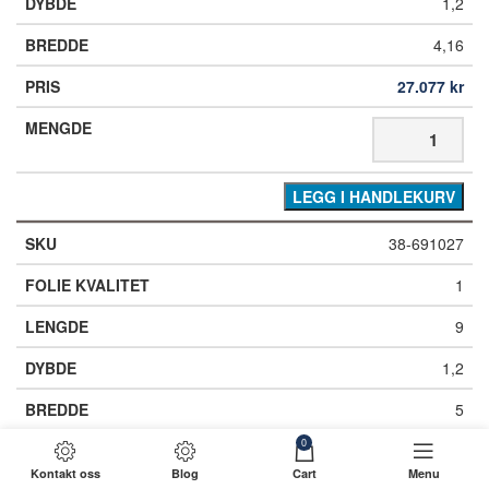
1,2
4,16
27.077
kr
LEGG I HANDLEKURV
38-691027
1
9
1,2
5
0
28.452
kr
Kontakt oss
Blog
Cart
Menu