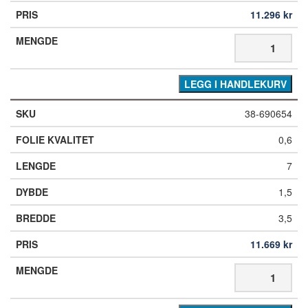
11.296
kr
LEGG I HANDLEKURV
38-690654
0,6
7
1,5
3,5
11.669
kr