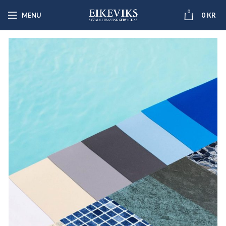
0
MENU
0
KR