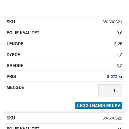
38-690621
0,6
5,25
1,2
3,2
8.272
kr
LEGG I HANDLEKURV
38-690622
0,6