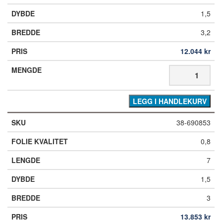
1,5
3,2
12.044
kr
LEGG I HANDLEKURV
38-690853
0,8
7
1,5
3
13.853
kr