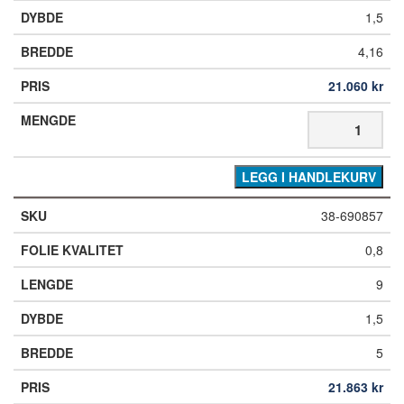
1,5
4,16
21.060
kr
LEGG I HANDLEKURV
38-690857
0,8
9
1,5
5
21.863
kr