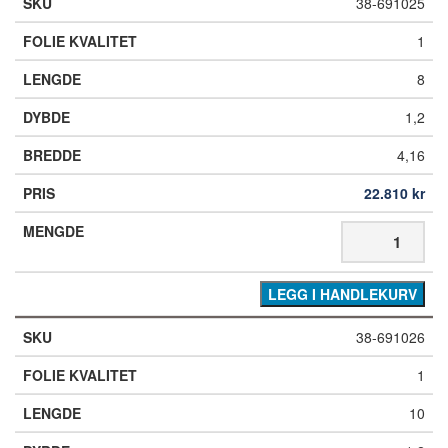
38-691025
1
8
1,2
4,16
22.810
kr
LEGG I HANDLEKURV
38-691026
1
10