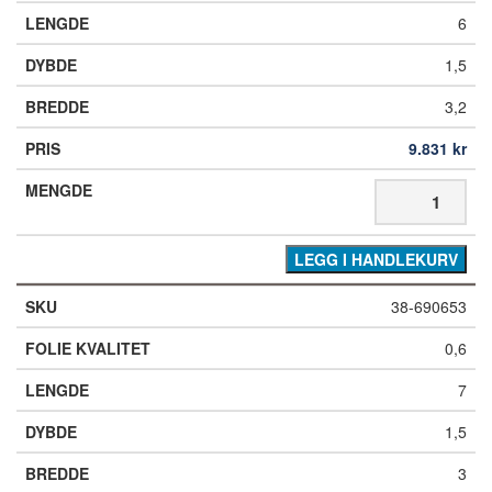
6
1,5
3,2
9.831
kr
LEGG I HANDLEKURV
38-690653
0,6
7
1,5
3