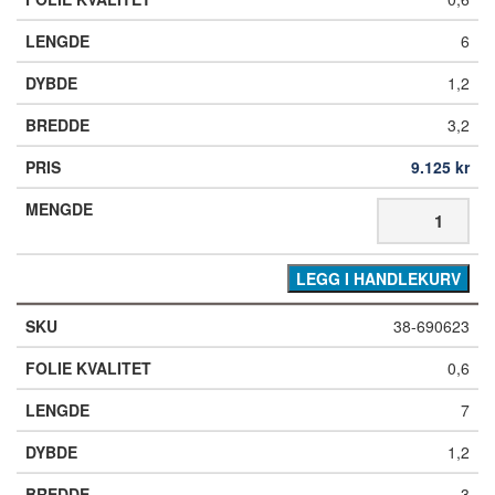
6
1,2
3,2
9.125
kr
LEGG I HANDLEKURV
38-690623
0,6
7
1,2
3