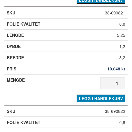
38-690821
0,8
5,25
1,2
3,2
10.048
kr
LEGG I HANDLEKURV
38-690822
0,8