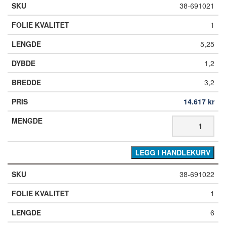
38-691021
1
5,25
1,2
3,2
14.617
kr
LEGG I HANDLEKURV
38-691022
1
6