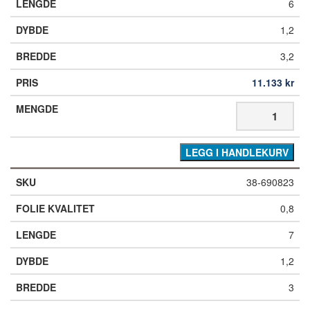
6
1,2
3,2
11.133
kr
LEGG I HANDLEKURV
38-690823
0,8
7
1,2
3