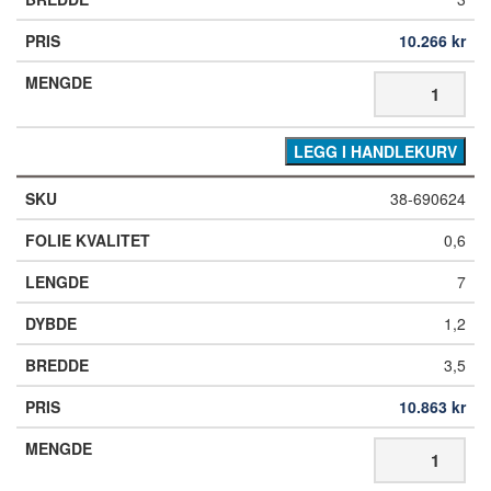
10.266
kr
LEGG I HANDLEKURV
38-690624
0,6
7
1,2
3,5
10.863
kr