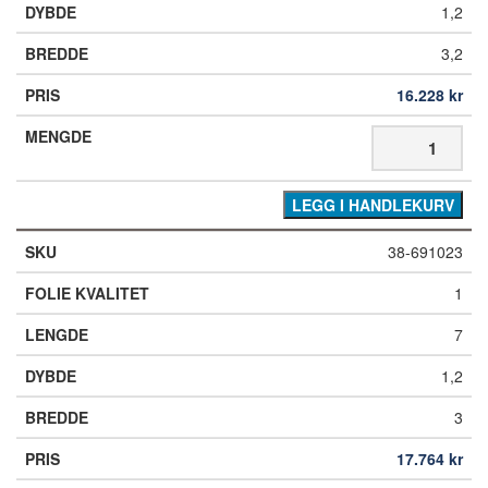
1,2
3,2
16.228
kr
LEGG I HANDLEKURV
38-691023
1
7
1,2
3
17.764
kr