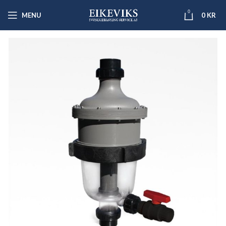
0
MENU
0
KR