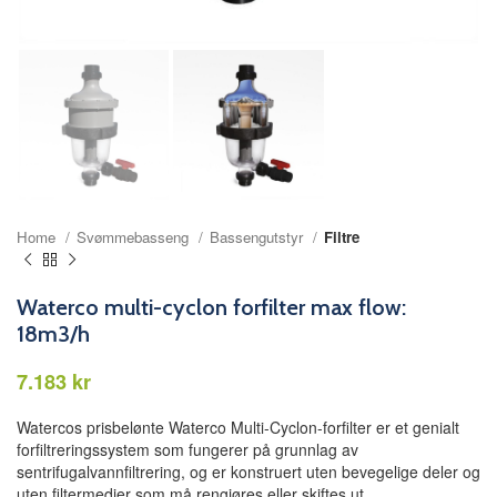
Home
Svømmebasseng
Bassengutstyr
Filtre
Waterco multi-cyclon forfilter max flow:
18m3/h
kr
Watercos prisbelønte Waterco Multi-Cyclon-forfilter er et genialt
forfiltreringssystem som fungerer på grunnlag av
sentrifugalvannfiltrering, og er konstruert uten bevegelige deler og
uten filtermedier som må rengjøres eller skiftes ut.