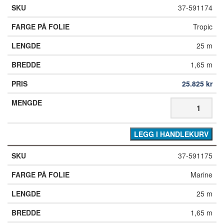
37-591174
Tropic
25 m
1,65 m
25.825
kr
LEGG I HANDLEKURV
37-591175
Marine
25 m
1,65 m