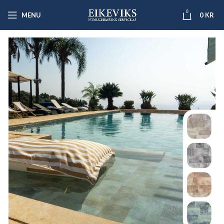
0
MENU
0
KR