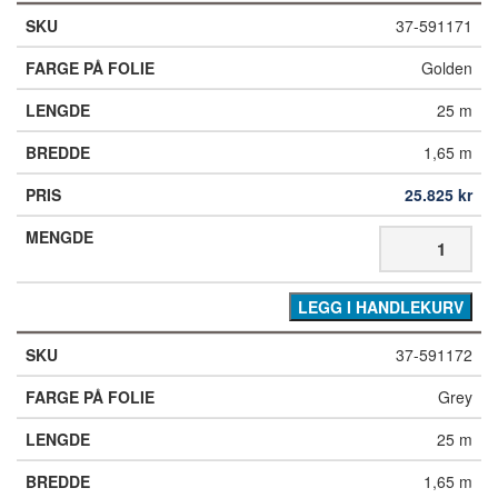
37-591171
Golden
25 m
1,65 m
25.825
kr
LEGG I HANDLEKURV
37-591172
Grey
25 m
1,65 m