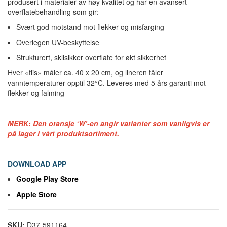
produsert i materialer av høy kvalitet og har en avansert
overflatebehandling som gir:
Svært god motstand mot flekker og misfarging
Overlegen UV-beskyttelse
Strukturert, sklisikker overflate for økt sikkerhet
Hver «flis» måler ca. 40 x 20 cm, og lineren tåler
vanntemperaturer opptil 32°C. Leveres med 5 års garanti mot
flekker og falming
MERK: Den oransje ‘W’-en angir varianter som vanligvis er
på lager i vårt produktsortiment.
DOWNLOAD APP
Google Play Store
Apple Store
SKU:
D37-591164