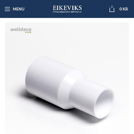
0
MENU
0
KR