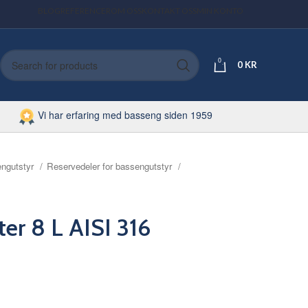
BLOG
REFERENCER
OM OSS
KONTAKT OSS
MIN KONTO
0
0
KR
Vi har erfaring med basseng siden 1959
ngutstyr
Reservedeler for bassengutstyr
lter 8 L AISI 316