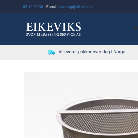
95 12 52 30
- Epost:
basseng@eikeviks.no
S
Vi leverer pakker hver dag i Norge