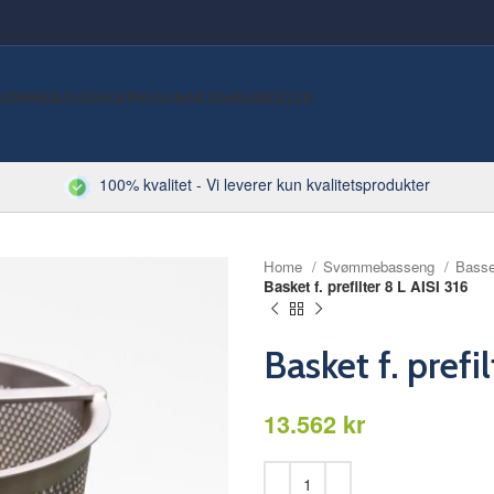
VØMMEBASSENG
SPA
SAUNA
KJEMI
RØRDELER
100% kvalitet - Vi leverer kun kvalitetsprodukter
Home
Svømmebasseng
Basse
Basket f. prefilter 8 L AISI 316
Basket f. prefi
kr