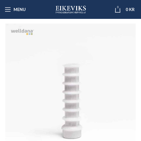
0
MENU
0
KR