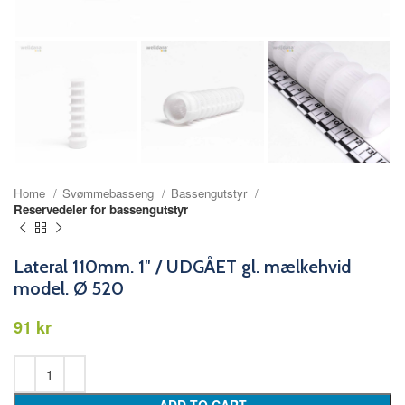
Home
Svømmebasseng
Bassengutstyr
Reservedeler for bassengutstyr
Lateral 110mm. 1″ / UDGÅET gl. mælkehvid
model. Ø 520
kr
ADD TO CART